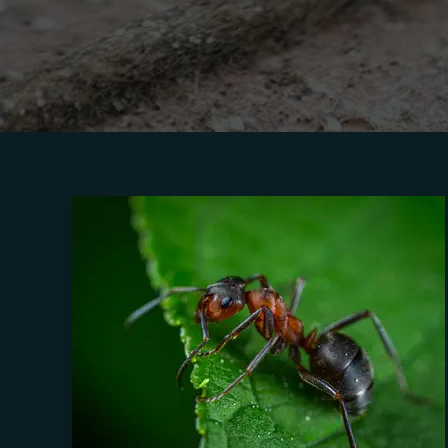
Penyebab
Semut
di
Rumah
dan
Cara
Mengusirnya