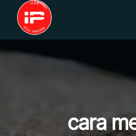
Lewati
ke
konten
cara me