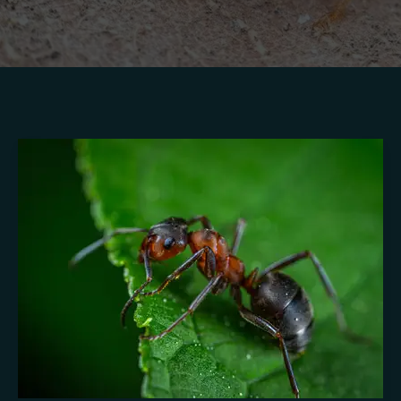
Penyebab
Semut
di
Rumah
dan
Cara
Mengusirnya