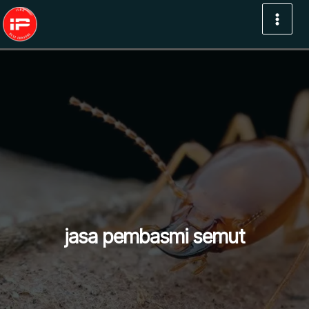
Lewati
ke
konten
jasa pembasmi semut