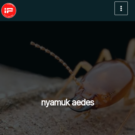
Lewati
ke
konten
nyamuk aedes