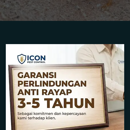
Membasmi
Rayap
dengan
Metode
Soil
Treatment