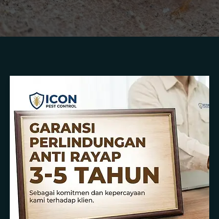
Membasmi
Rayap
dengan
Metode
Soil
Treatment